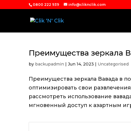
0800 222 939
info@cliknclik.com
Преимущества зеркала В
by
backupadmin
|
Jun 14, 2023
|
Uncategorised
Преимущества зеркала Вавада в п
оптимизировать свои развлечения 
рассмотреть использование вавада
мгновенный доступ к азартным играм