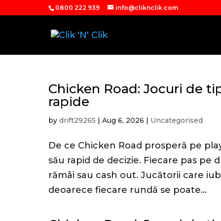
0800 222 939
info@cliknclik.com
Chicken Road: Jocuri de tip
rapide
by
drift29265
|
Aug 6, 2026
|
Uncategorised
De ce Chicken Road prosperă pe play-
său rapid de decizie. Fiecare pas pe 
rămâi sau cash out. Jucătorii care iu
deoarece fiecare rundă se poate...