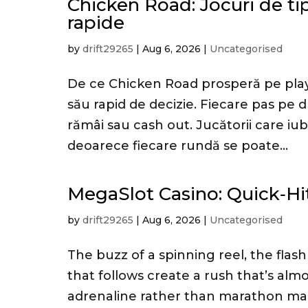
Chicken Road: Jocuri de tip
rapide
by
drift29265
|
Aug 6, 2026
|
Uncategorised
De ce Chicken Road prosperă pe play-
său rapid de decizie. Fiecare pas pe 
rămâi sau cash out. Jucătorii care iu
deoarece fiecare rundă se poate...
MegaSlot Casino: Quick‑Hit
by
drift29265
|
Aug 6, 2026
|
Uncategorised
The buzz of a spinning reel, the flash
that follows create a rush that’s alm
adrenaline rather than marathon mar