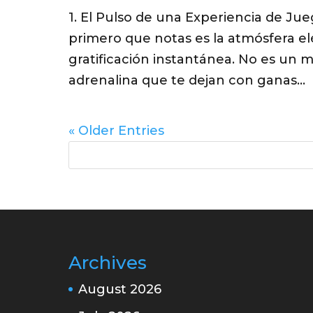
1. El Pulso de una Experiencia de Ju
primero que notas es la atmósfera e
gratificación instantánea. No es un 
adrenalina que te dejan con ganas...
« Older Entries
Archives
August 2026